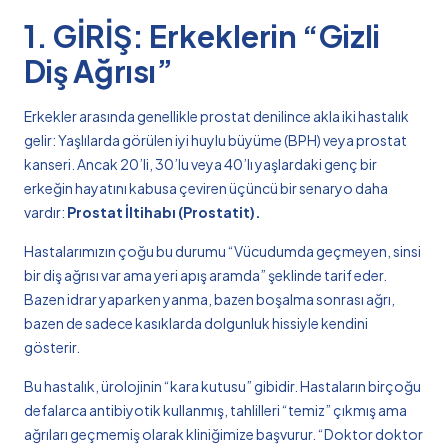
1. GİRİŞ: Erkeklerin “Gizli
Diş Ağrısı”
Erkekler arasında genellikle prostat denilince akla iki hastalık
gelir: Yaşlılarda görülen iyi huylu büyüme (BPH) veya prostat
kanseri. Ancak 20’li, 30’lu veya 40’lı yaşlardaki genç bir
erkeğin hayatını kabusa çeviren üçüncü bir senaryo daha
vardır:
Prostat İltihabı (Prostatit).
Hastalarımızın çoğu bu durumu “Vücudumda geçmeyen, sinsi
bir diş ağrısı var ama yeri apış aramda” şeklinde tarif eder.
Bazen idrar yaparken yanma, bazen boşalma sonrası ağrı,
bazen de sadece kasıklarda dolgunluk hissiyle kendini
gösterir.
Bu hastalık, ürolojinin “kara kutusu” gibidir. Hastaların birçoğu
defalarca antibiyotik kullanmış, tahlilleri “temiz” çıkmış ama
ağrıları geçmemiş olarak kliniğimize başvurur. “Doktor doktor