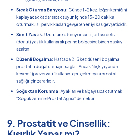
Sıcak Oturma Banyosu:
Günde 1-2 kez, leğen kemiğini
kaplayacak kadar sıcak suyun içinde 15-20 dakika
oturmak. Isı, pelvik kasları gevşeten en iyi kas gevşeticidir.
Simit Yastık:
Uzun süre oturuyorsanız, ortası delik
(donut) yastık kullanarak perine bölgesine binen baskıyı
azaltın.
Düzenli Boşalma:
Haftada 2-3 kez düzenli boşalma,
prostatın doğal drenajını sağlar. Ancak “ilişkiyi yarıda
kesme” (prezervatif kullanın, geri çekmeyin) prostat
sağlığı için zararlıdır.
Soğuktan Korunma:
Ayakları ve kalçayı sıcak tutmak.
“Soğuk zemin = Prostat Ağrısı” demektir.
9. Prostatit ve Cinsellik:
Kısırlık Yapar mı?