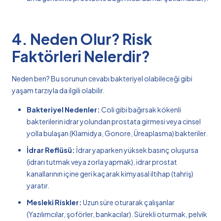
4. Neden Olur? Risk
Faktörleri Nelerdir?
Neden ben? Bu sorunun cevabı bakteriyel olabileceği gibi
yaşam tarzıyla da ilgili olabilir.
Bakteriyel Nedenler:
Coli gibi bağırsak kökenli
bakterilerin idrar yolundan prostata girmesi veya cinsel
yolla bulaşan (Klamidya, Gonore, Üreaplasma) bakteriler.
İdrar Reflüsü:
İdrar yaparken yüksek basınç oluşursa
(idrarı tutmak veya zorla yapmak), idrar prostat
kanallarının içine geri kaçarak kimyasal iltihap (tahriş)
yaratır.
Mesleki Riskler:
Uzun süre oturarak çalışanlar
(Yazılımcılar, şoförler, bankacılar). Sürekli oturmak, pelvik