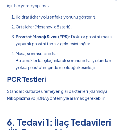
için her yerde yapılmaz.
İlk idrar (İdrar yolu enfeksiyonunu gösterir).
Orta idrar (Mesaneyi gösterir).
Prostat Masajı Sıvısı (EPS):
Doktor prostat masajı
yaparak prostattan sıvı gelmesini sağlar.
Masaj sonrası son idrar.
Bu örnekler karşılaştırılarak sorunun idrar yolunda mı
yoksa prostatın içinde mi olduğu kesinleşir.
PCR Testleri
Standart kültürde üremeyen gizli bakterileri (Klamidya,
Mikoplazma vb.) DNA yöntemiyle aramak gerekebilir.
6. Tedavi 1: İlaç Tedavileri