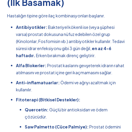
(İlk Basamak)
Hastalığın tipine göre ilaç kombinasyonları başlanır.
Antibiyotikler:
Bakteriyel kökenli ise (veya şüphesi
varsa) prostat dokusuna nüfuz edebilen özel grup
(Kinolonlar, Fosfomisin vb.) antibiyotikler kullanılır. Tedavi
süresi idrar enfeksiyonu gibi 3 gün değil,
en az 4-6
haftadır.
Erken bırakmak direnç geliştirir.
Alfa Blokerler:
Prostat kaslarını gevşeterek idrarın rahat
atılmasını ve prostat içine geri kaçmamasını sağlar.
Anti-inflamatuarlar:
Ödemi ve ağrıyı azaltmak için
kullanılır.
Fitoterapi (Bitkisel Destekler):
Quercetin:
Güçlü bir antioksidan ve ödem
çözücüdür.
Saw Palmetto (Cüce Palmiye):
Prostat ödemini