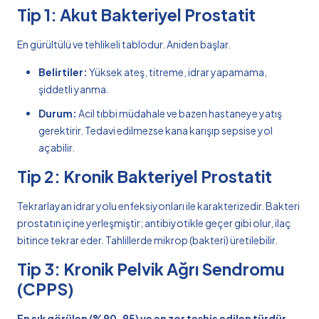
Tip 1: Akut Bakteriyel Prostatit
En gürültülü ve tehlikeli tablodur. Aniden başlar.
Belirtiler:
Yüksek ateş, titreme, idrar yapamama,
şiddetli yanma.
Durum:
Acil tıbbi müdahale ve bazen hastaneye yatış
gerektirir. Tedavi edilmezse kana karışıp sepsise yol
açabilir.
Tip 2: Kronik Bakteriyel Prostatit
Tekrarlayan idrar yolu enfeksiyonları ile karakterizedir. Bakteri
prostatın içine yerleşmiştir; antibiyotikle geçer gibi olur, ilaç
bitince tekrar eder. Tahlillerde mikrop (bakteri) üretilebilir.
Tip 3: Kronik Pelvik Ağrı Sendromu
(CPPS)
En sık görülen (%90-95) ve en zor teşhis edilen türdür.