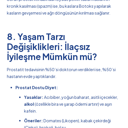
kronik kasılması (spazm) ise, bu kaslara Botoks yapılarak
kasların gevşemesi ve ağrı döngüsünün kırılması sağlanır.
8. Yaşam Tarzı
Değişiklikleri: İlaçsız
İyileşme Mümkün mü?
Prostatit tedavisinin %50’si doktorun verdikleri ise, %50’si
hastanın evde yaptıklarıdır.
Prostat Dostu Diyet:
Yasaklar:
Acı biber, yoğun baharat, asitli içecekler,
alkol
(özellikle bira ve şarap ödemi artırır) ve aşırı
kafein.
Öneriler:
Domates (Likopen), kabak çekirdeği
(Çinko), brokoli, bol su.