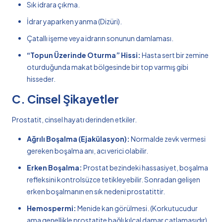
Sık idrara çıkma.
İdrar yaparken yanma (Dizüri).
Çatallı işeme veya idrarın sonunun damlaması.
“Topun Üzerinde Oturma” Hissi:
Hasta sert bir zemine
oturduğunda makat bölgesinde bir top varmış gibi
hisseder.
C. Cinsel Şikayetler
Prostatit, cinsel hayatı derinden etkiler.
Ağrılı Boşalma (Ejakülasyon):
Normalde zevk vermesi
gereken boşalma anı, acı verici olabilir.
Erken Boşalma:
Prostat bezindeki hassasiyet, boşalma
refleksini kontrolsüzce tetikleyebilir. Sonradan gelişen
erken boşalmanın en sık nedeni prostatittir.
Hemospermi:
Menide kan görülmesi. (Korkutucudur
ama genellikle prostatite bağlı kılcal damar çatlamasıdır).