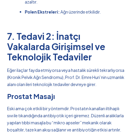
azaltır.
Polen Ekstreleri:
Ağrı üzerinde etkilidir.
7. Tedavi 2: İnatçı
Vakalarda Girişimsel ve
Teknolojik Tedaviler
Eğer ilaçlar fayda etmiyorsa veya hastalık sürekli tekrarlıyorsa
(Kronik Pelvik Ağrı Sendromu), Prof. Dr. Emre Huri’nin uzmanlık
alanı olan ileri teknolojik tedaviler devreye girer.
Prostat Masajı
Eski ama çok etkili bir yöntemdir. Prostatın kanalları iltihaplı
sıvı ile tıkandığında antibiyotik içeri giremez. Düzenli aralıklarla
yapılan tıbbi masajla bu “mikro apseler” mekanik olarak
boşaltılır, taze kan akışı sağlanır ve antibiyotiğin etkisi artırılır.