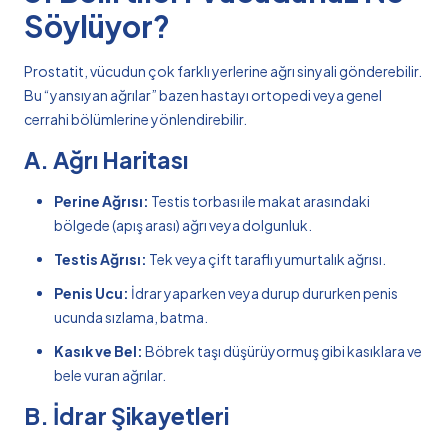
Söylüyor?
Prostatit, vücudun çok farklı yerlerine ağrı sinyali gönderebilir.
Bu “yansıyan ağrılar” bazen hastayı ortopedi veya genel
cerrahi bölümlerine yönlendirebilir.
A. Ağrı Haritası
Perine Ağrısı:
Testis torbası ile makat arasındaki
bölgede (apış arası) ağrı veya dolgunluk.
Testis Ağrısı:
Tek veya çift taraflı yumurtalık ağrısı.
Penis Ucu:
İdrar yaparken veya durup dururken penis
ucunda sızlama, batma.
Kasık ve Bel:
Böbrek taşı düşürüyormuş gibi kasıklara ve
bele vuran ağrılar.
B. İdrar Şikayetleri