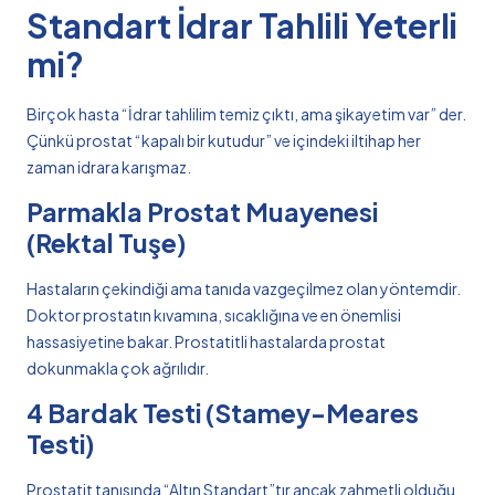
Standart İdrar Tahlili Yeterli
mi?
Birçok hasta “İdrar tahlilim temiz çıktı, ama şikayetim var” der.
Çünkü prostat “kapalı bir kutudur” ve içindeki iltihap her
zaman idrara karışmaz.
Parmakla Prostat Muayenesi
(Rektal Tuşe)
Hastaların çekindiği ama tanıda vazgeçilmez olan yöntemdir.
Doktor prostatın kıvamına, sıcaklığına ve en önemlisi
hassasiyetine bakar. Prostatitli hastalarda prostat
dokunmakla çok ağrılıdır.
4 Bardak Testi (Stamey-Meares
Testi)
Prostatit tanısında “Altın Standart”tır ancak zahmetli olduğu