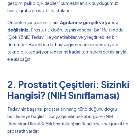
gezdim, psikolojik dediler” cümlesini en sık duyduğumuz
hasta grubu prostatit hastalarıdır.
Öncelikle şunu bilmelisiniz:
Ağrılarınız gerçek ve yalnız
değilsiniz.
Prostatit, doğru teşhis ve sabırlı bir “Multimodal
(Çok Yönlü) Tedavi” ile yönetilebilen ve iyileştirilebilen bir
durumdur. Bu rehberde, hastalığın nedenlerinden en yeni
teknolojik tedavi yöntemlerine kadar tüm süreci detaylarıyla
ele alacağız.
2. Prostatit Çeşitleri: Sizinki
Hangisi? (NIH Sınıflaması)
Tedavinin başarısı, prostatitin hangi tür olduğunu doğru
belirlemeye bağlıdır. Dünya genelinde kabul gören NIH
(Amerikan Ulusal Sağlık Enstitüleri) sınıflandırmasına göre 4 tip
prostatit vardır: