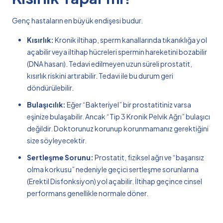
Genç hastaların en büyük endişesi budur.
Kısırlık:
Kronik iltihap, sperm kanallarında tıkanıklığa yol
açabilir veya iltihap hücreleri spermin hareketini bozabilir
(DNA hasarı). Tedavi edilmeyen uzun süreli prostatit,
kısırlık riskini artırabilir. Tedavi ile bu durum geri
döndürülebilir.
Bulaşıcılık:
Eğer “Bakteriyel” bir prostatitiniz varsa
eşinize bulaşabilir. Ancak “Tip 3 Kronik Pelvik Ağrı” bulaşıcı
değildir. Doktorunuz korunup korunmamanız gerektiğini
size söyleyecektir.
Sertleşme Sorunu:
Prostatit, fiziksel ağrı ve “başarısız
olma korkusu” nedeniyle geçici sertleşme sorunlarına
(Erektil Disfonksiyon) yol açabilir. İltihap geçince cinsel
performans genellikle normale döner.