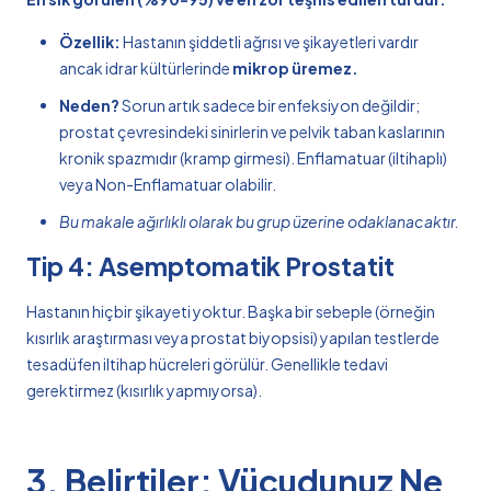
Özellik:
Hastanın şiddetli ağrısı ve şikayetleri vardır
ancak idrar kültürlerinde
mikrop üremez.
Neden?
Sorun artık sadece bir enfeksiyon değildir;
prostat çevresindeki sinirlerin ve pelvik taban kaslarının
kronik spazmıdır (kramp girmesi). Enflamatuar (iltihaplı)
veya Non-Enflamatuar olabilir.
Bu makale ağırlıklı olarak bu grup üzerine odaklanacaktır.
Tip 4: Asemptomatik Prostatit
Hastanın hiçbir şikayeti yoktur. Başka bir sebeple (örneğin
kısırlık araştırması veya prostat biyopsisi) yapılan testlerde
tesadüfen iltihap hücreleri görülür. Genellikle tedavi
gerektirmez (kısırlık yapmıyorsa).
3. Belirtiler: Vücudunuz Ne