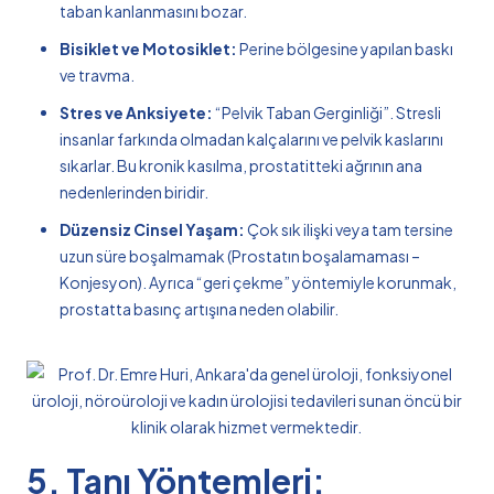
taban kanlanmasını bozar.
Bisiklet ve Motosiklet:
Perine bölgesine yapılan baskı
ve travma.
Stres ve Anksiyete:
“Pelvik Taban Gerginliği”. Stresli
insanlar farkında olmadan kalçalarını ve pelvik kaslarını
sıkarlar. Bu kronik kasılma, prostatitteki ağrının ana
nedenlerinden biridir.
Düzensiz Cinsel Yaşam:
Çok sık ilişki veya tam tersine
uzun süre boşalmamak (Prostatın boşalamaması –
Konjesyon). Ayrıca “geri çekme” yöntemiyle korunmak,
prostatta basınç artışına neden olabilir.
5. Tanı Yöntemleri: