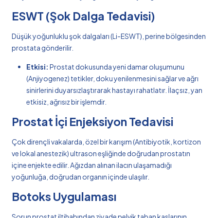
ESWT (Şok Dalga Tedavisi)
Düşük yoğunluklu şok dalgaları (Li-ESWT), perine bölgesinden
prostata gönderilir.
Etkisi:
Prostat dokusunda yeni damar oluşumunu
(Anjiyogenez) tetikler, doku yenilenmesini sağlar ve ağrı
sinirlerini duyarsızlaştırarak hastayı rahatlatır. İlaçsız, yan
etkisiz, ağrısız bir işlemdir.
Prostat İçi Enjeksiyon Tedavisi
Çok dirençli vakalarda, özel bir karışım (Antibiyotik, kortizon
ve lokal anestezik) ultrason eşliğinde doğrudan prostatın
içine enjekte edilir. Ağızdan alınan ilacın ulaşamadığı
yoğunluğa, doğrudan organın içinde ulaşılır.
Botoks Uygulaması
Sorun prostat iltihabından ziyade pelvik taban kaslarının