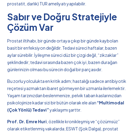
prostatit, darlık) TUR ameliyatı yapılabilir.
Sabır ve Doğru Stratejiyle
Çözüm Var
Prostat iltihabı, bir günde ortaya çıkıp bir günde kaybolan
basit bir enfeksiyon değildir. Tedavi süreci haftalar, bazen
aylar sürebilir. İyileşme süreci düz bir çizgi değil, “zikzaklar”
şeklindedir; tedavi sırasında bazen çok iyi, bazen durağan
günlerinizin olması bu sürecin doğal bir parçasıdır.
Bu zorlu yolculukta en kritik adım; hastalığı sadece antibiyotik
reçetesi yazmaktan ibaret görmeyen bir uzmanla ilerlemektir.
Yaşam tarzınızdan beslenmenize, pelvik taban kaslarınızdan
psikolojinize kadar sizi bir bütün olarak ele alan
“Multimodal
(Çok Yönlü) Tedavi”
yaklaşımı şarttır.
Prof. Dr. Emre Huri
, özellikle kronikleşmiş ve “çözümsüz”
olarak etiketlenmiş vakalarda; ESWT (Şok Dalga), prostat