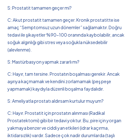
S: Prostatit tamamen geçer mi?
C: Akut prostatit tamamen geçer. Kronik prostatitte ise
amaç “Semptomsuz uzun dönemler” sağlamaktır. Doğru
tedavi ile şikayetler %90-100 oranında kaybolabilir, ancak
soğuk algınlığı gibi stres veya soğukla nüksedebilir
(alevlenme).
S: Mastürbasyon yapmak zararlı mı?
C: Hayır, tam tersine. Prostatın boşalması gerekir. Ancak
aşırıya kaçmamak ve kendini zorlamamak (peş peşe
yapmamak) kaydıyla düzenli boşalma faydalıdır.
S: Ameliyatla prostatı aldırsam kurtulur muyum?
C: Hayır. Prostatit için prostatın alınması (Radikal
Prostatektomi) gibi bir tedavi yoktur. Bu, pire için yorgan
yakmaya benzer ve ciddi yan etkileri (idrar kaçırma,
iktidarsızlık) vardır. Sadece çok nadir durumlarda (taşlı