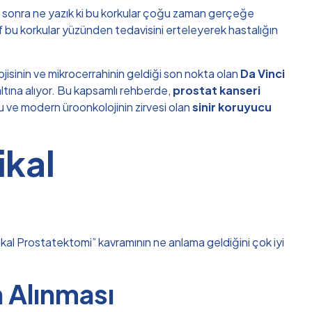
dan sonra ne yazık ki bu korkular çoğu zaman gerçeğe
ırf bu korkular yüzünden tedavisini erteleyerek hastalığın
jisinin ve mikrocerrahinin geldiği son nokta olan
Da Vinci
altına alıyor. Bu kapsamlı rehberde,
prostat kanseri
nu ve modern üroonkolojinin zirvesi olan
sinir koruyucu
ikal
ikal Prostatektomi” kavramının ne anlama geldiğini çok iyi
 Alınması