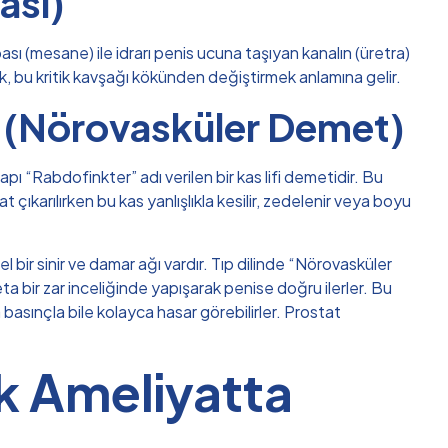
ası)
ası (mesane) ile idrarı penis ucuna taşıyan kanalın (üretra)
k, bu kritik kavşağı kökünden değiştirmek anlamına gelir.
ri (Nörovasküler Demet)
pı “Rabdofinkter” adı verilen bir kas lifi demetidir. Bu
 çıkarılırken bu kas yanlışlıkla kesilir, zedelenir veya boyu
bir sinir ve damar ağı vardır. Tıp dilinde “Nörovasküler
ta bir zar inceliğinde yapışarak penise doğru ilerler. Bu
a basınçla bile kolayca hasar görebilirler. Prostat
ık Ameliyatta