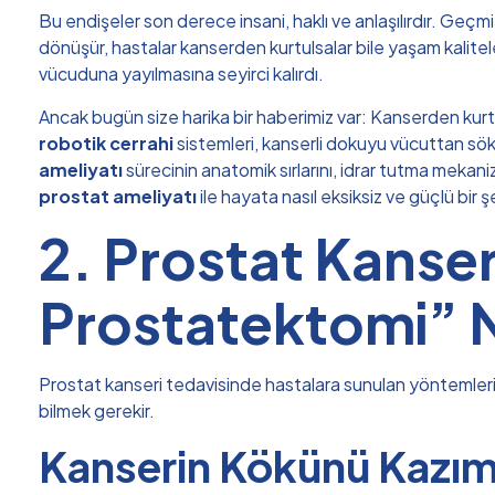
Bu endişeler son derece insani, haklı ve anlaşılırdır. Geç
dönüşür, hastalar kanserden kurtulsalar bile yaşam kalitele
vücuduna yayılmasına seyirci kalırdı.
Ancak bugün size harika bir haberimiz var: Kanserden kurtu
robotik cerrahi
sistemleri, kanserli dokuyu vücuttan söküp
ameliyatı
sürecinin anatomik sırlarını, idrar tutma mekani
prostat ameliyatı
ile hayata nasıl eksiksiz ve güçlü bir
2. Prostat Kanser
Prostatektomi” 
Prostat kanseri tedavisinde hastalara sunulan yöntemleri v
bilmek gerekir.
Kanserin Kökünü Kazım