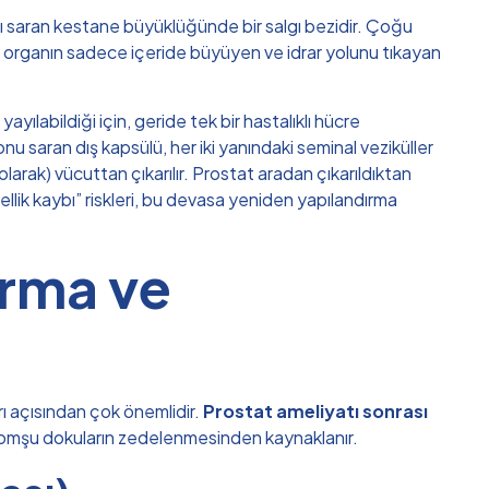
ını saran kestane büyüklüğünde bir salgı bezidir. Çoğu
 organın sadece içeride büyüyen ve idrar yolunu tıkayan
labildiği için, geride tek bir hastalıklı hücre
nu saran dış kapsülü, her iki yanındaki seminal veziküller
olarak) vücuttan çıkarılır. Prostat aradan çıkarıldıktan
sellik kaybı” riskleri, bu devasa yeniden yapılandırma
ırma ve
ı açısından çok önemlidir.
Prostat ameliyatı sonrası
n komşu dokuların zedelenmesinden kaynaklanır.