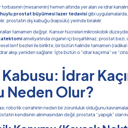
ar torbasının (mesanenin) hemen altında yer alan ve idrar kanal
i huylu prostat büyümesi lazer tedavisi
gibi uygulamalarda,
rılır; prostatın dış kabuğu (kapsülü) yerinde bırakılır.
ları tamamen değişir. Kanser hücreleri mikroskobik düzeyde yayı
statektomi
ameliyatında organın içi boşaltılmaz; prostat bezi, o
sel lenf bezleri ile birlikte, bir bütün halinde tamamen (radikal 
 idrar akışı yeniden sağlanır. İşte bütün o “idrar kaçırma” ve “cin
li Kabusu: İdrar Kaç
u Neden Olur?
ı, robotik cerrahinin neden bir zorunluluk olduğunu kavramalar
ostatın kendisinin alınmasından değil, prostata “yapışık” ola