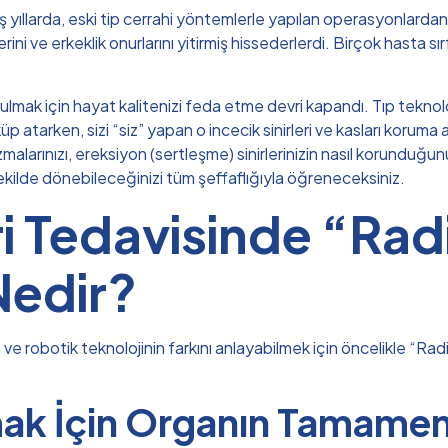
miş yıllarda, eski tip cerrahi yöntemlerle yapılan operasyonlar
rini ve erkeklik onurlarını yitirmiş hissederlerdi. Birçok hasta s
lmak için hayat kalitenizi feda etme devri kapandı. Tıp teknolo
 atarken, sizi “siz” yapan o incecik sinirleri ve kasları koruma 
zmalarınızı, ereksiyon (sertleşme) sinirlerinizin nasıl korunduğu
 şekilde dönebileceğinizi tüm şeffaflığıyla öğreneceksiniz.
i Tedavisinde “Rad
Nedir?
e robotik teknolojinin farkını anlayabilmek için öncelikle “Rad
ak İçin Organın Tamamen