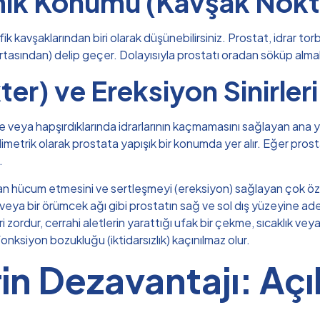
omik Konumu (Kavşak Nokt
kavşaklarından biri olarak düşünebilirsiniz. Prostat, idrar torb
ortasından) delip geçer. Dolayısıyla prostatı oradan söküp alma
ter) ve Ereksiyon Sinirle
de veya hapşırdıklarında idrarlarının kaçmamasını sağlayan ana ya
imetrik olarak prostata yapışık bir konumda yer alır. Eğer prostat
.
an hücum etmesini ve sertleşmeyi (ereksiyon) sağlayan çok özel 
i veya bir örümcek ağı gibi prostatın sağ ve sol dış yüzeyine ade
ri zordur, cerrahi aletlerin yarattığı ufak bir çekme, sıcaklık vey
 fonksiyon bozukluğu (iktidarsızlık) kaçınılmaz olur.
in Dezavantajı: Aç