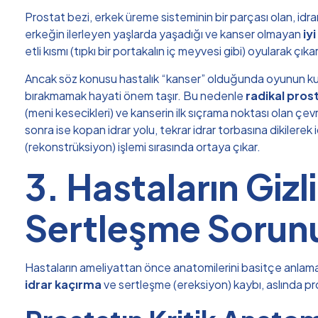
Prostat bezi, erkek üreme sisteminin bir parçası olan, idr
erkeğin ilerleyen yaşlarda yaşadığı ve kanser olmayan
iy
etli kısmı (tıpkı bir portakalın iç meyvesi gibi) oyularak çıka
Ancak söz konusu hastalık “kanser” olduğunda oyunun kural
bırakmamak hayati önem taşır. Bu nedenle
radikal pro
(meni kesecikleri) ve kanserin ilk sıçrama noktası olan çevre
sonra ise kopan idrar yolu, tekrar idrar torbasına dikilerek
(rekonstrüksiyon) işlemi sırasında ortaya çıkar.
3. Hastaların Giz
Sertleşme Sorun
Hastaların ameliyattan önce anatomilerini basitçe anlamas
idrar kaçırma
ve sertleşme (ereksiyon) kaybı, aslında pr