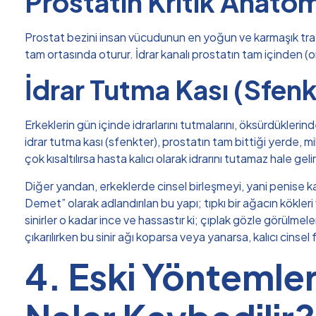
Prostatın Kritik Anat
Prostat bezini insan vücudunun en yoğun ve karmaşık trafik 
tam ortasında oturur. İdrar kanalı prostatın tam içinden (
İdrar Tutma Kası (Sfenk
Erkeklerin gün içinde idrarlarını tutmalarını, öksürdüklerin
idrar tutma kası (sfenkter), prostatın tam bittiği yerde, mil
çok kısaltılırsa hasta kalıcı olarak idrarını tutamaz hale gelir
Diğer yandan, erkeklerde cinsel birleşmeyi, yani penise k
Demet” olarak adlandırılan bu yapı; tıpkı bir ağacın kökler
sinirler o kadar ince ve hassastır ki; çıplak gözle görülmele
çıkarılırken bu sinir ağı koparsa veya yanarsa, kalıcı cinsel
4. Eski Yöntemler