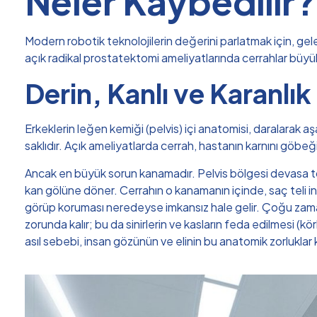
Neler Kaybedilir?
Modern robotik teknolojilerin değerini parlatmak için, gel
açık radikal prostatektomi ameliyatlarında cerrahlar büyük
Derin, Kanlı ve Karanlı
Erkeklerin leğen kemiği (pelvis) içi anatomisi, daralarak 
saklıdır. Açık ameliyatlarda cerrah, hastanın karnını göb
Ancak en büyük sorun kanamadır. Pelvis bölgesi devasa to
kan gölüne döner. Cerrahın o kanamanın içinde, saç teli inc
görüp koruması neredeyse imkansız hale gelir. Çoğu zam
zorunda kalır; bu da sinirlerin ve kasların feda edilmesi (k
asıl sebebi, insan gözünün ve elinin bu anatomik zorluklar k