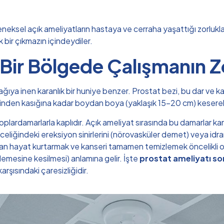
eneksel açık ameliyatların hastaya ve cerraha yaşattığı zorlukla
 bir çıkmazın içindeydiler.
k Bir Bölgede Çalışmanın Z
aşağıya inen karanlık bir huniye benzer. Prostat bezi, bu dar ve
eğinden kasığına kadar boydan boya (yaklaşık 15-20 cm) keserek
plardamarlarla kaplıdır. Açık ameliyat sırasında bu damarlar k
eliğindeki ereksiyon sinirlerini (nörovasküler demet) veya idrar
an hayat kurtarmak ve kanseri tamamen temizlemek öncelikli o
örlemesine kesilmesi) anlamına gelir. İşte
prostat ameliyatı son
arşısındaki çaresizliğidir.