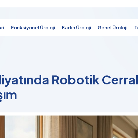
ri
Fonksiyonel Üroloji
Kadın Üroloji
Genel Üroloji
T
iyatında Robotik Cerrah
şım