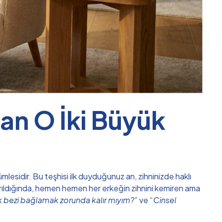
nan O İki Büyük
mlesidir. Bu teşhisi ilk duyduğunuz an, zihninizde haklı
ırıldığında, hemen hemen her erkeğin zihnini kemiren ama
k bezi bağlamak zorunda kalır mıyım?”
ve
“Cinsel