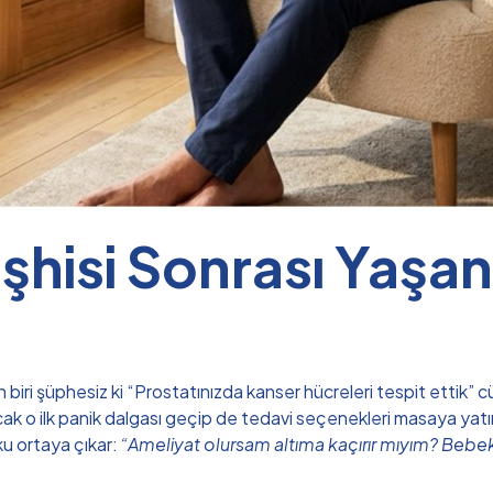
Teşhisi Sonrası Yaşa
iri şüphesiz ki “Prostatınızda kanser hücreleri tespit ettik” cü
cak o ilk panik dalgası geçip de tedavi seçenekleri masaya yat
ku ortaya çıkar:
“Ameliyat olursam altıma kaçırır mıyım? Bebe